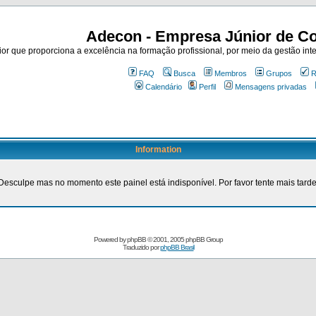
Adecon - Empresa Júnior de Co
r que proporciona a excelência na formação profissional, por meio da gestão inte
FAQ
Busca
Membros
Grupos
R
Calendário
Perfil
Mensagens privadas
Information
Desculpe mas no momento este painel está indisponível. Por favor tente mais tarde
Powered by
phpBB
© 2001, 2005 phpBB Group
Traduzido por
phpBB Brasil