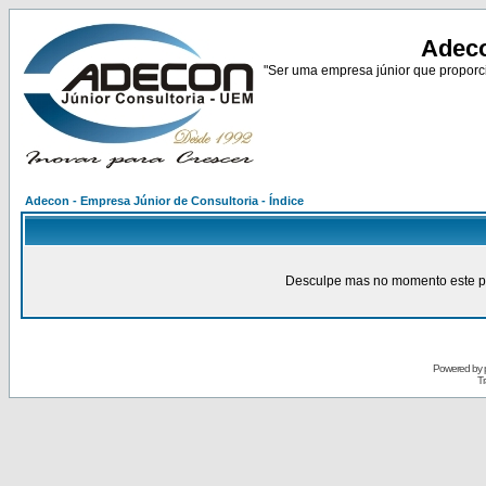
Adeco
"Ser uma empresa júnior que proporci
Adecon - Empresa Júnior de Consultoria - Índice
Desculpe mas no momento este pain
Powered by
Tr