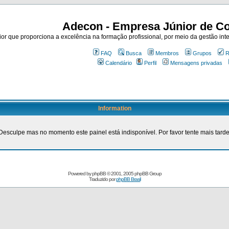
Adecon - Empresa Júnior de Co
r que proporciona a excelência na formação profissional, por meio da gestão inte
FAQ
Busca
Membros
Grupos
R
Calendário
Perfil
Mensagens privadas
Information
Desculpe mas no momento este painel está indisponível. Por favor tente mais tarde
Powered by
phpBB
© 2001, 2005 phpBB Group
Traduzido por
phpBB Brasil