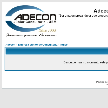
Adeco
"Ser uma empresa júnior que proporci
Adecon - Empresa Júnior de Consultoria - Índice
Desculpe mas no momento este pain
Powered by
Tr