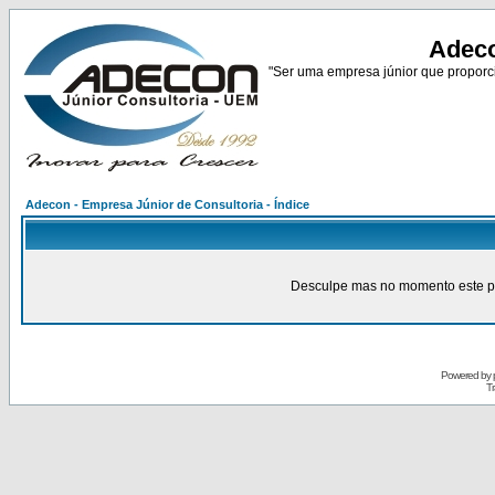
Adeco
"Ser uma empresa júnior que proporci
Adecon - Empresa Júnior de Consultoria - Índice
Desculpe mas no momento este pain
Powered by
Tr