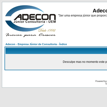
Adeco
"Ser uma empresa júnior que proporci
Adecon - Empresa Júnior de Consultoria - Índice
Desculpe mas no momento este pain
Powered by
Tr