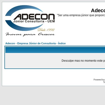
Adeco
"Ser uma empresa júnior que proporci
Adecon - Empresa Júnior de Consultoria - Índice
Desculpe mas no momento este pain
Powered by
Tr