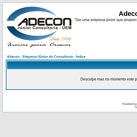
Adeco
"Ser uma empresa júnior que proporci
Adecon - Empresa Júnior de Consultoria - Índice
Desculpe mas no momento este pain
Powered by
Tr