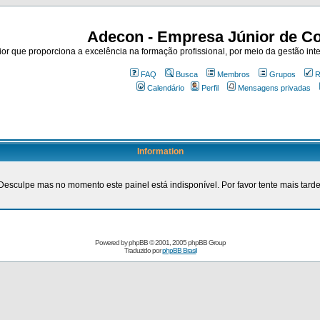
Adecon - Empresa Júnior de Co
r que proporciona a excelência na formação profissional, por meio da gestão inte
FAQ
Busca
Membros
Grupos
R
Calendário
Perfil
Mensagens privadas
Information
Desculpe mas no momento este painel está indisponível. Por favor tente mais tarde
Powered by
phpBB
© 2001, 2005 phpBB Group
Traduzido por
phpBB Brasil