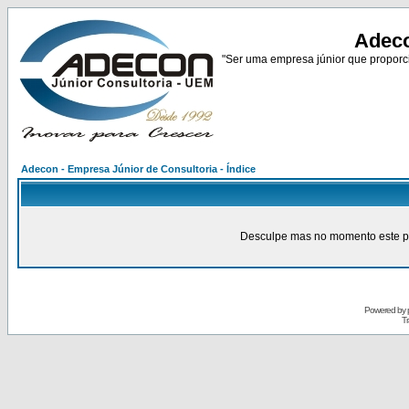
Adeco
"Ser uma empresa júnior que proporci
Adecon - Empresa Júnior de Consultoria - Índice
Desculpe mas no momento este pain
Powered by
Tr