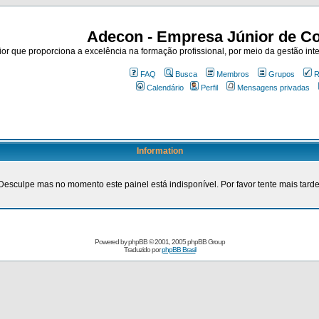
Adecon - Empresa Júnior de Co
r que proporciona a excelência na formação profissional, por meio da gestão inte
FAQ
Busca
Membros
Grupos
R
Calendário
Perfil
Mensagens privadas
Information
Desculpe mas no momento este painel está indisponível. Por favor tente mais tarde
Powered by
phpBB
© 2001, 2005 phpBB Group
Traduzido por
phpBB Brasil