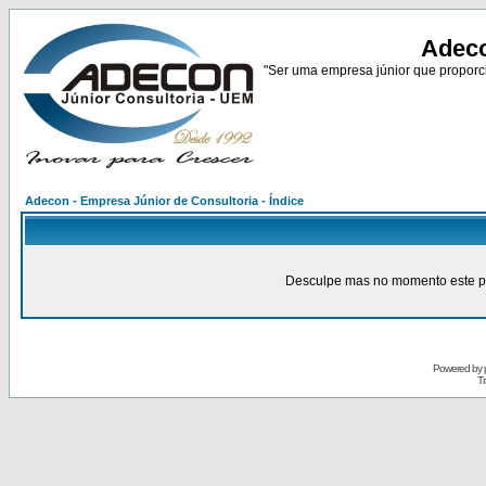
Adeco
"Ser uma empresa júnior que proporci
Adecon - Empresa Júnior de Consultoria - Índice
Desculpe mas no momento este pain
Powered by
Tr