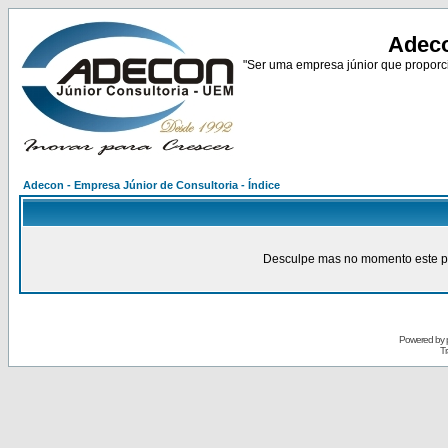
Adeco
"Ser uma empresa júnior que proporci
Adecon - Empresa Júnior de Consultoria - Índice
Desculpe mas no momento este pain
Powered by
Tr