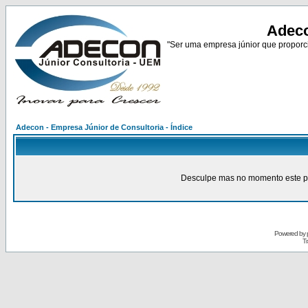
Adeco
"Ser uma empresa júnior que proporci
Adecon - Empresa Júnior de Consultoria - Índice
Desculpe mas no momento este pain
Powered by
Tr