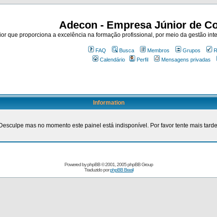
Adecon - Empresa Júnior de Co
r que proporciona a excelência na formação profissional, por meio da gestão inte
FAQ
Busca
Membros
Grupos
R
Calendário
Perfil
Mensagens privadas
Information
Desculpe mas no momento este painel está indisponível. Por favor tente mais tarde
Powered by
phpBB
© 2001, 2005 phpBB Group
Traduzido por
phpBB Brasil