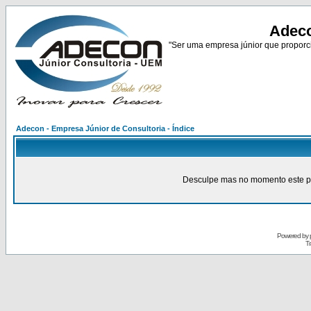
Adeco
"Ser uma empresa júnior que proporci
Adecon - Empresa Júnior de Consultoria - Índice
Desculpe mas no momento este pain
Powered by
Tr