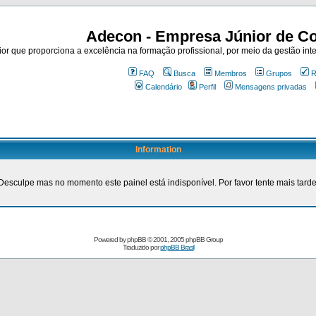
Adecon - Empresa Júnior de Co
r que proporciona a excelência na formação profissional, por meio da gestão inte
FAQ
Busca
Membros
Grupos
R
Calendário
Perfil
Mensagens privadas
Information
Desculpe mas no momento este painel está indisponível. Por favor tente mais tarde
Powered by
phpBB
© 2001, 2005 phpBB Group
Traduzido por
phpBB Brasil