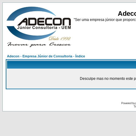
Adeco
"Ser uma empresa júnior que proporci
Adecon - Empresa Júnior de Consultoria - Índice
Desculpe mas no momento este pain
Powered by
Tr