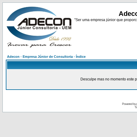
Adeco
"Ser uma empresa júnior que proporci
Adecon - Empresa Júnior de Consultoria - Índice
Desculpe mas no momento este pain
Powered by
Tr