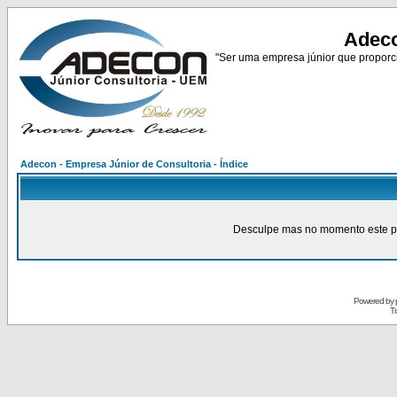
Adeco
"Ser uma empresa júnior que proporci
Adecon - Empresa Júnior de Consultoria - Índice
Desculpe mas no momento este pain
Powered by
Tr