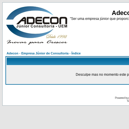
Adeco
"Ser uma empresa júnior que proporci
Adecon - Empresa Júnior de Consultoria - Índice
Desculpe mas no momento este pain
Powered by
Tr