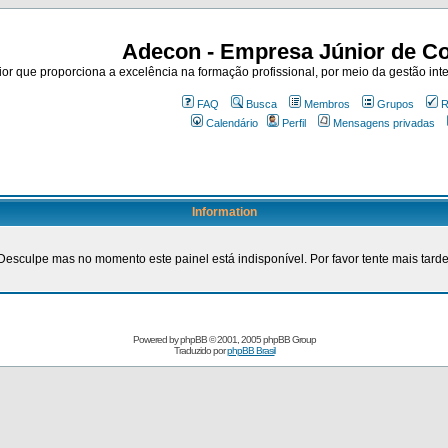
Adecon - Empresa Júnior de Co
r que proporciona a excelência na formação profissional, por meio da gestão inte
FAQ
Busca
Membros
Grupos
R
Calendário
Perfil
Mensagens privadas
Information
Desculpe mas no momento este painel está indisponível. Por favor tente mais tarde
Powered by
phpBB
© 2001, 2005 phpBB Group
Traduzido por
phpBB Brasil