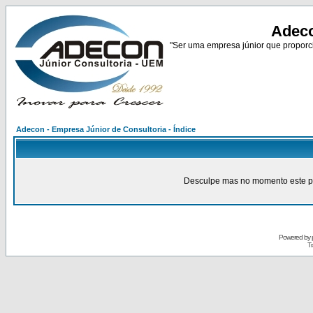
Adeco
"Ser uma empresa júnior que proporci
Adecon - Empresa Júnior de Consultoria - Índice
Desculpe mas no momento este pain
Powered by
Tr