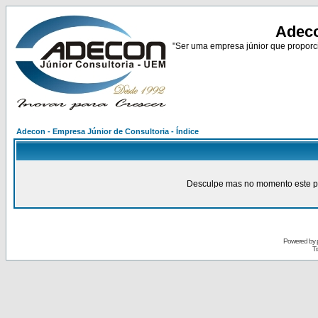
Adeco
"Ser uma empresa júnior que proporci
Adecon - Empresa Júnior de Consultoria - Índice
Desculpe mas no momento este pain
Powered by
Tr