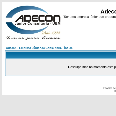
Adeco
"Ser uma empresa júnior que proporci
Adecon - Empresa Júnior de Consultoria - Índice
Desculpe mas no momento este pain
Powered by
Tr