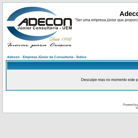
Adeco
"Ser uma empresa júnior que proporci
Adecon - Empresa Júnior de Consultoria - Índice
Desculpe mas no momento este pain
Powered by
Tr