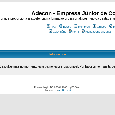
Adecon - Empresa Júnior de Co
r que proporciona a excelência na formação profissional, por meio da gestão inte
FAQ
Busca
Membros
Grupos
R
Calendário
Perfil
Mensagens privadas
Information
Desculpe mas no momento este painel está indisponível. Por favor tente mais tarde
Powered by
phpBB
© 2001, 2005 phpBB Group
Traduzido por
phpBB Brasil