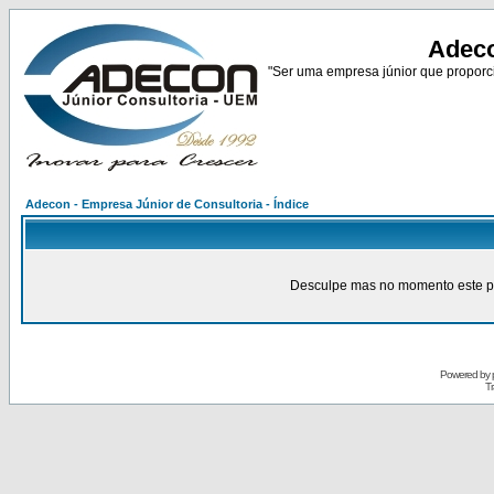
Adeco
"Ser uma empresa júnior que proporci
Adecon - Empresa Júnior de Consultoria - Índice
Desculpe mas no momento este pain
Powered by
Tr