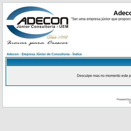
Adeco
"Ser uma empresa júnior que proporci
Adecon - Empresa Júnior de Consultoria - Índice
Desculpe mas no momento este pain
Powered by
Tr