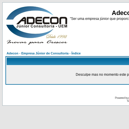
Adeco
"Ser uma empresa júnior que proporci
Adecon - Empresa Júnior de Consultoria - Índice
Desculpe mas no momento este pain
Powered by
Tr