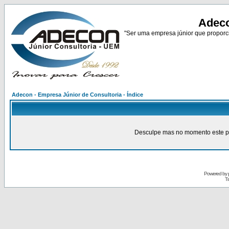
Adeco
"Ser uma empresa júnior que proporci
Adecon - Empresa Júnior de Consultoria - Índice
Desculpe mas no momento este pain
Powered by
Tr