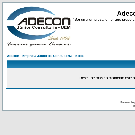
Adeco
"Ser uma empresa júnior que proporci
Adecon - Empresa Júnior de Consultoria - Índice
Desculpe mas no momento este pain
Powered by
Tr