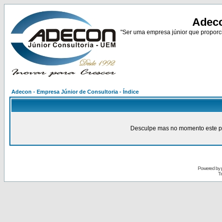
Adeco
"Ser uma empresa júnior que proporci
Adecon - Empresa Júnior de Consultoria - Índice
Desculpe mas no momento este pain
Powered by
Tr