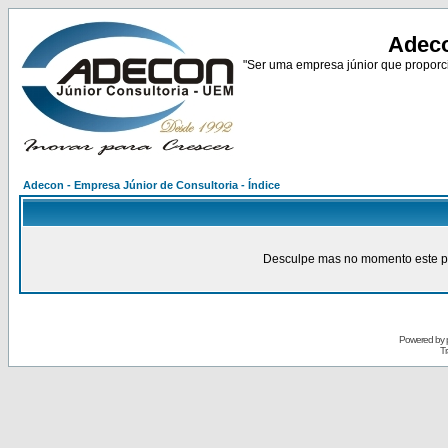
Adeco
"Ser uma empresa júnior que proporci
Adecon - Empresa Júnior de Consultoria - Índice
Desculpe mas no momento este pain
Powered by
Tr