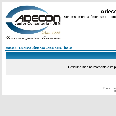
Adeco
"Ser uma empresa júnior que proporci
Adecon - Empresa Júnior de Consultoria - Índice
Desculpe mas no momento este pain
Powered by
Tr