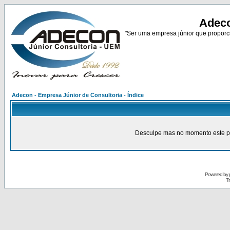
Adeco
"Ser uma empresa júnior que proporci
Adecon - Empresa Júnior de Consultoria - Índice
Desculpe mas no momento este pain
Powered by
Tr