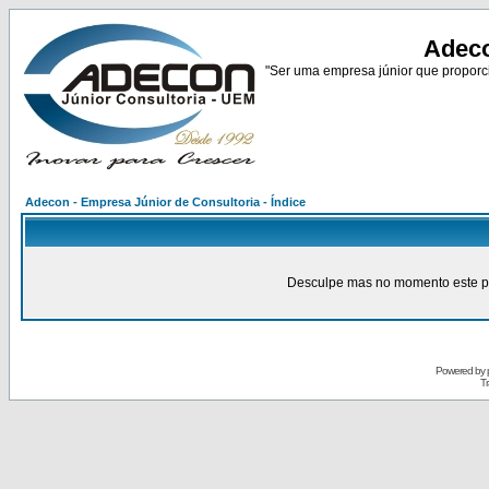
Adeco
"Ser uma empresa júnior que proporci
Adecon - Empresa Júnior de Consultoria - Índice
Desculpe mas no momento este pain
Powered by
Tr