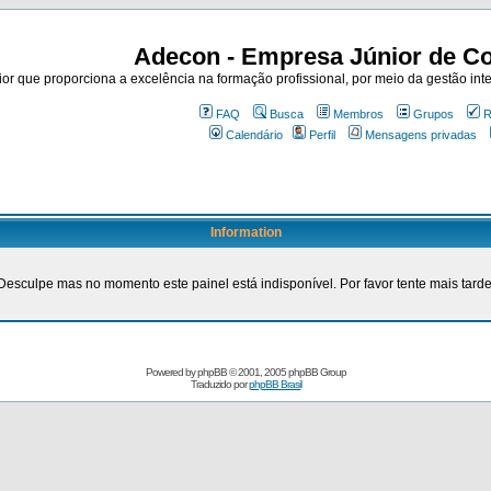
Adecon - Empresa Júnior de Co
r que proporciona a excelência na formação profissional, por meio da gestão inte
FAQ
Busca
Membros
Grupos
R
Calendário
Perfil
Mensagens privadas
Information
Desculpe mas no momento este painel está indisponível. Por favor tente mais tarde
Powered by
phpBB
© 2001, 2005 phpBB Group
Traduzido por
phpBB Brasil