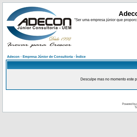
Adeco
"Ser uma empresa júnior que proporci
Adecon - Empresa Júnior de Consultoria - Índice
Desculpe mas no momento este pain
Powered by
Tr