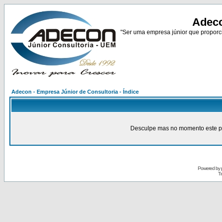
Adeco
"Ser uma empresa júnior que proporci
Adecon - Empresa Júnior de Consultoria - Índice
Desculpe mas no momento este pain
Powered by
Tr