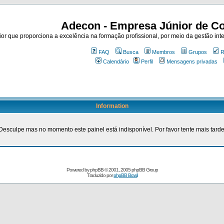
Adecon - Empresa Júnior de Co
r que proporciona a excelência na formação profissional, por meio da gestão inte
FAQ
Busca
Membros
Grupos
R
Calendário
Perfil
Mensagens privadas
Information
Desculpe mas no momento este painel está indisponível. Por favor tente mais tarde
Powered by
phpBB
© 2001, 2005 phpBB Group
Traduzido por
phpBB Brasil