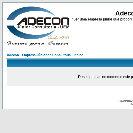
Adeco
"Ser uma empresa júnior que proporci
Adecon - Empresa Júnior de Consultoria - Índice
Desculpe mas no momento este pain
Powered by
Tr