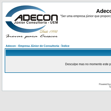
Adeco
"Ser uma empresa júnior que proporci
Adecon - Empresa Júnior de Consultoria - Índice
Desculpe mas no momento este pain
Powered by
Tr