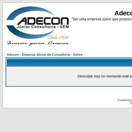
Adeco
"Ser uma empresa júnior que proporci
Adecon - Empresa Júnior de Consultoria - Índice
Desculpe mas no momento este pain
Powered by
Tr