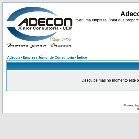
Adeco
"Ser uma empresa júnior que proporci
Adecon - Empresa Júnior de Consultoria - Índice
Desculpe mas no momento este pain
Powered by
Tr