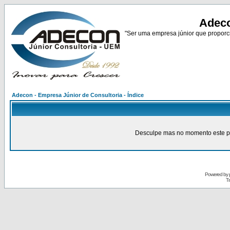
Adeco
"Ser uma empresa júnior que proporci
Adecon - Empresa Júnior de Consultoria - Índice
Desculpe mas no momento este pain
Powered by
Tr