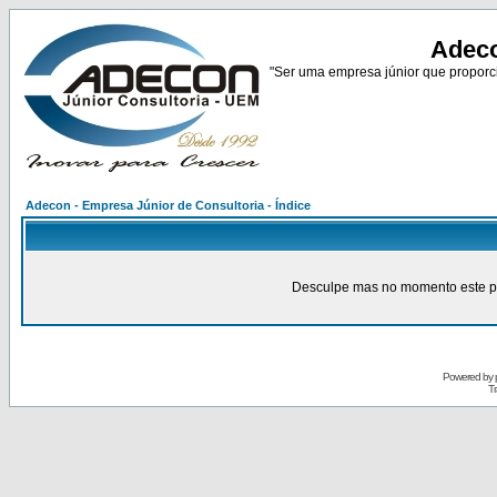
Adeco
"Ser uma empresa júnior que proporci
Adecon - Empresa Júnior de Consultoria - Índice
Desculpe mas no momento este pain
Powered by
Tr