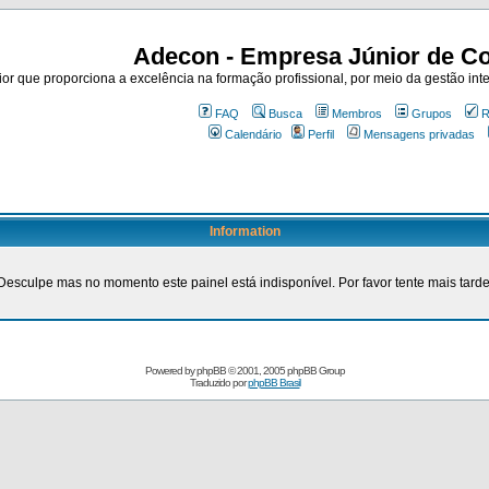
Adecon - Empresa Júnior de Co
r que proporciona a excelência na formação profissional, por meio da gestão inte
FAQ
Busca
Membros
Grupos
R
Calendário
Perfil
Mensagens privadas
Information
Desculpe mas no momento este painel está indisponível. Por favor tente mais tarde
Powered by
phpBB
© 2001, 2005 phpBB Group
Traduzido por
phpBB Brasil