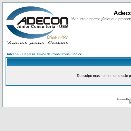
Adeco
"Ser uma empresa júnior que proporci
Adecon - Empresa Júnior de Consultoria - Índice
Desculpe mas no momento este pain
Powered by
Tr