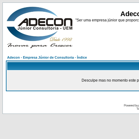
Adeco
"Ser uma empresa júnior que proporci
Adecon - Empresa Júnior de Consultoria - Índice
Desculpe mas no momento este pain
Powered by
Tr